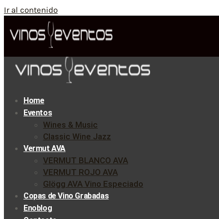
Ir al contenido
Home
Eventos
Wines & Music
Classic Wine Jazz
Vermut AVA
VERMUT BLANCO AVA
VERMUT ROJO AVA
Glögg AVA Vino Especiado
Copas de Vino Grabadas
Enoblog