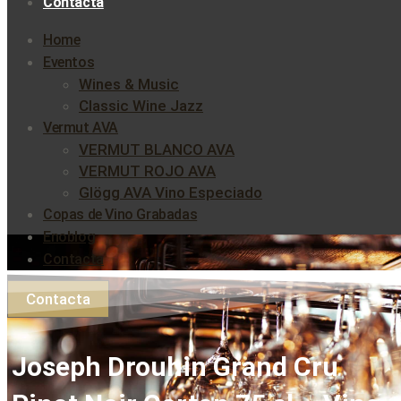
Contacta
Home
Eventos
Wines & Music
Classic Wine Jazz
Vermut AVA
VERMUT BLANCO AVA
VERMUT ROJO AVA
Glögg AVA Vino Especiado
Copas de Vino Grabadas
Enoblog
Contacta
Contacta
Joseph Drouhin Grand Cru