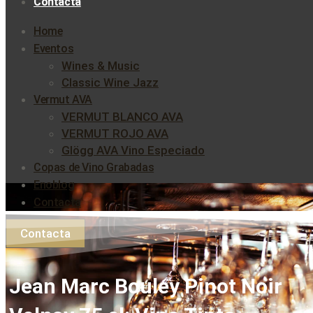
Contacta
Home
Eventos
Wines & Music
Classic Wine Jazz
Vermut AVA
VERMUT BLANCO AVA
VERMUT ROJO AVA
Glögg AVA Vino Especiado
Copas de Vino Grabadas
Enoblog
Contacta
Contacta
Jean Marc Bouley Pinot Noir