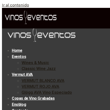
Ir al contenido
Home
Eventos
Wines & Music
Classic Wine Jazz
Vermut AVA
VERMUT BLANCO AVA
VERMUT ROJO AVA
Glögg AVA Vino Especiado
Copas de Vino Grabadas
Enoblog