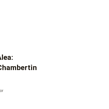
lea:
-Chambertin
or