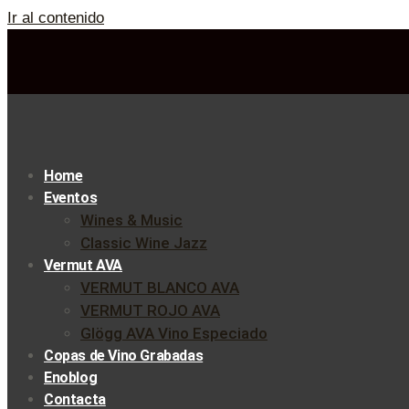
Ir al contenido
Home
Eventos
Wines & Music
Classic Wine Jazz
Vermut AVA
VERMUT BLANCO AVA
VERMUT ROJO AVA
Glögg AVA Vino Especiado
Copas de Vino Grabadas
Enoblog
Contacta