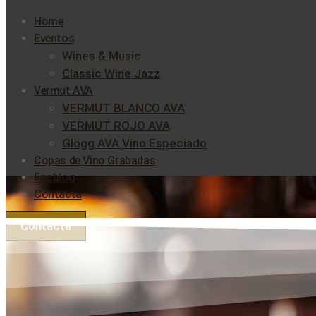
Home
Eventos
Wines & Music
Classic Wine Jazz
Vermut AVA
VERMUT BLANCO AVA
VERMUT ROJO AVA
Glögg AVA Vino Especiado
Copas de Vino Grabadas
Enoblog
Contacta
Contacta