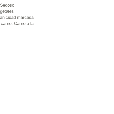
y Sedoso
egetales
 Tanicidad marcada
 carne, Carne a la