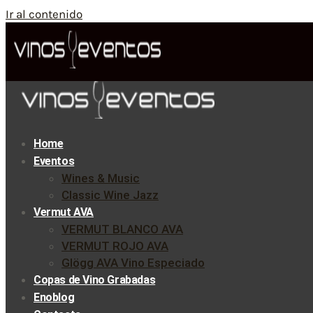
Ir al contenido
Home
Eventos
Wines & Music
Classic Wine Jazz
Vermut AVA
VERMUT BLANCO AVA
VERMUT ROJO AVA
Glögg AVA Vino Especiado
Copas de Vino Grabadas
Enoblog