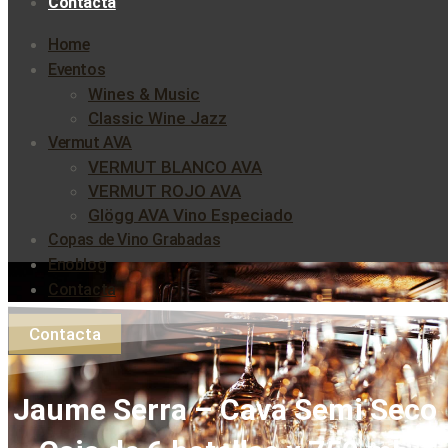
Contacta
Home
Eventos
Wines & Music
Classic Wine Jazz
Vermut AVA
VERMUT BLANCO AVA
VERMUT ROJO AVA
Glögg AVA Vino Especiado
Copas de Vino Grabadas
Enoblog
Contacta
Contacta
Jaume Serra – Cava Semi Seco