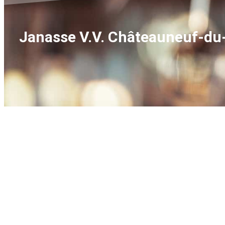
Janasse V.V. Châteauneuf-du