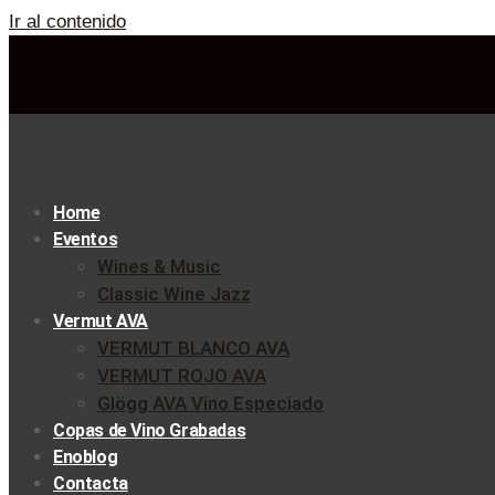
Ir al contenido
Home
Eventos
Wines & Music
Classic Wine Jazz
Vermut AVA
VERMUT BLANCO AVA
VERMUT ROJO AVA
Glögg AVA Vino Especiado
Copas de Vino Grabadas
Enoblog
Contacta