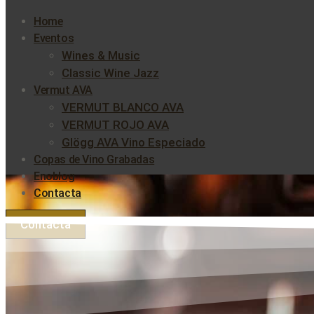
Home
Eventos
Wines & Music
Classic Wine Jazz
Vermut AVA
VERMUT BLANCO AVA
VERMUT ROJO AVA
Glögg AVA Vino Especiado
Copas de Vino Grabadas
Enoblog
Contacta
Contacta