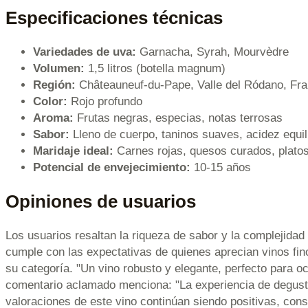
Especificaciones técnicas
Variedades de uva:
Garnacha, Syrah, Mourvèdre
Volumen:
1,5 litros (botella magnum)
Región:
Châteauneuf-du-Pape, Valle del Ródano, Fra
Color:
Rojo profundo
Aroma:
Frutas negras, especias, notas terrosas
Sabor:
Lleno de cuerpo, taninos suaves, acidez equil
Maridaje ideal:
Carnes rojas, quesos curados, plato
Potencial de envejecimiento:
10-15 años
Opiniones de usuarios
Los usuarios resaltan la riqueza de sabor y la complejid
cumple con las expectativas de quienes aprecian vinos fi
su categoría. "Un vino robusto y elegante, perfecto para o
comentario aclamado menciona: "La experiencia de degusta
valoraciones de este vino continúan siendo positivas, co