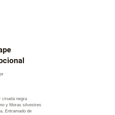
ape
pcional
or
 ciruela negra
ano y Moras silvestres
za, Entramado de