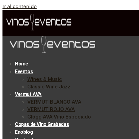
Ir al contenido
Home
Eventos
Wines & Music
Classic Wine Jazz
Vermut AVA
VERMUT BLANCO AVA
VERMUT ROJO AVA
Glögg AVA Vino Especiado
Copas de Vino Grabadas
Enoblog