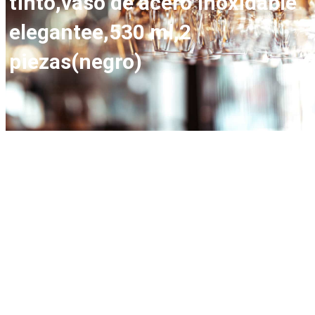
tinto,vaso de acero inoxidable
elegantee,530 ml,2
piezas(negro)