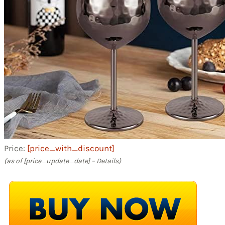
Price:
[price_with_discount]
(as of [price_update_date] –
Details
)