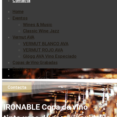
Contacta
Home
Eventos
Wines & Music
Classic Wine Jazz
Vermut AVA
VERMUT BLANCO AVA
VERMUT ROJO AVA
Glögg AVA Vino Especiado
Copas de Vino Grabadas
Enoblog
Contacta
Contacta
IRONABLE Copa de vino