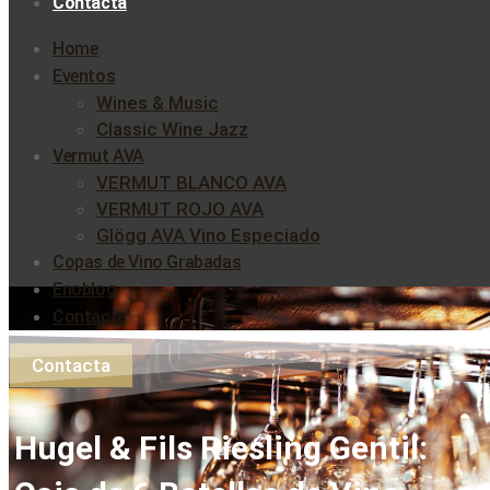
Contacta
Home
Eventos
Wines & Music
Classic Wine Jazz
Vermut AVA
VERMUT BLANCO AVA
VERMUT ROJO AVA
Glögg AVA Vino Especiado
Copas de Vino Grabadas
Enoblog
Contacta
Contacta
Hugel & Fils Riesling Gentil: