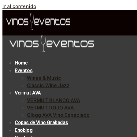
Ir al contenido
Home
Eventos
Wines & Music
Classic Wine Jazz
Vermut AVA
VERMUT BLANCO AVA
VERMUT ROJO AVA
Glögg AVA Vino Especiado
Copas de Vino Grabadas
Enoblog