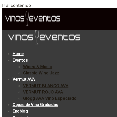
Ir al contenido
Home
Eventos
Wines & Music
Classic Wine Jazz
Vermut AVA
VERMUT BLANCO AVA
VERMUT ROJO AVA
Glögg AVA Vino Especiado
Copas de Vino Grabadas
Enoblog