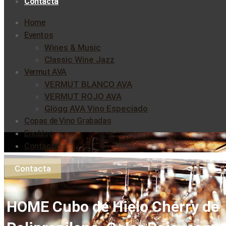
Contacta
Home
Eventos
Wines & Music
Classic Wine Jazz
Vermut AVA
VERMUT BLANCO AVA
VERMUT ROJO AVA
Glögg AVA Vino Especiado
Copas de Vino Grabadas
Enoblog
Contacta
Contacta
HOME Cubo de Hielo Cherry de