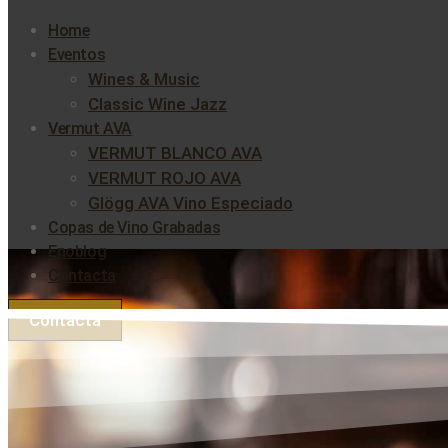
Home
Eventos
Wines & Music
Classic Wine Jazz
Vermut AVA
VERMUT BLANCO AVA
VERMUT ROJO AVA
Glögg AVA Vino Especiado
Copas de Vino Grabadas
Enoblog
Contacta
Contacta