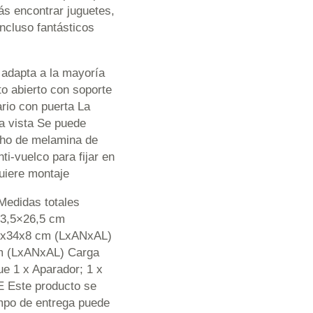
ás encontrar juguetes,
incluso fantásticos
 adapta a la mayoría
o abierto con soporte
ario con puerta La
la vista Se puede
echo de melamina de
i-vuelco para fijar en
uiere montaje
Medidas totales
33,5×26,5 cm
 8x34x8 cm (LxANxAL)
 cm (LxANxAL) Carga
ue 1 x Aparador; 1 x
 Este producto se
iempo de entrega puede