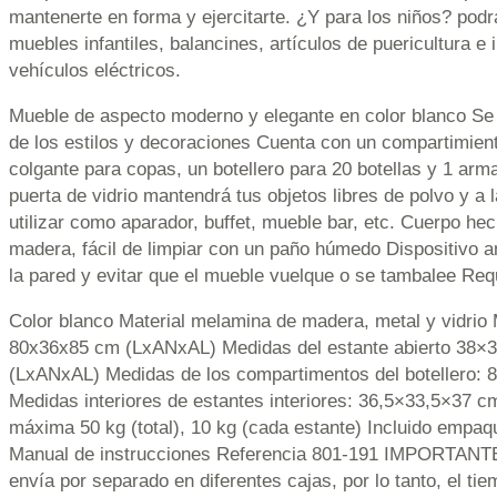
mantenerte en forma y ejercitarte. ¿Y para los niños? podr
muebles infantiles, balancines, artículos de puericultura e 
vehículos eléctricos.
Mueble de aspecto moderno y elegante en color blanco Se
de los estilos y decoraciones Cuenta con un compartimient
colgante para copas, un botellero para 20 botellas y 1 arm
puerta de vidrio mantendrá tus objetos libres de polvo y a 
utilizar como aparador, buffet, mueble bar, etc. Cuerpo h
madera, fácil de limpiar con un paño húmedo Dispositivo ant
la pared y evitar que el mueble vuelque o se tambalee Req
Color blanco Material melamina de madera, metal y vidrio 
80x36x85 cm (LxANxAL) Medidas del estante abierto 38×
(LxANxAL) Medidas de los compartimentos del botellero:
Medidas interiores de estantes interiores: 36,5×33,5×37
máxima 50 kg (total), 10 kg (cada estante) Incluido empaq
Manual de instrucciones Referencia 801-191 IMPORTANTE
envía por separado en diferentes cajas, por lo tanto, el t