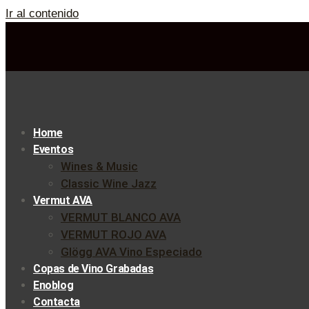
Ir al contenido
Home
Eventos
Wines & Music
Classic Wine Jazz
Vermut AVA
VERMUT BLANCO AVA
VERMUT ROJO AVA
Glögg AVA Vino Especiado
Copas de Vino Grabadas
Enoblog
Contacta