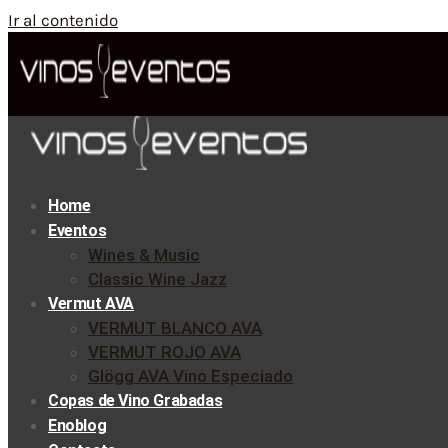
Ir al contenido
Home
Eventos
Wines & Music
Classic Wine Jazz
Vermut AVA
VERMUT BLANCO AVA
VERMUT ROJO AVA
Glögg AVA Vino Especiado
Copas de Vino Grabadas
Enoblog