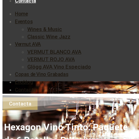
Contacta
Home
Eventos
Wines & Music
Classic Wine Jazz
Vermut AVA
VERMUT BLANCO AVA
VERMUT ROJO AVA
Glögg AVA Vino Especiado
Copas de Vino Grabadas
Enoblog
Contacta
Contacta
Hexagon Vino Tinto: Paquete