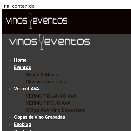
Ir al contenido
Home
Eventos
Wines & Music
Classic Wine Jazz
Vermut AVA
VERMUT BLANCO AVA
VERMUT ROJO AVA
Glögg AVA Vino Especiado
Copas de Vino Grabadas
Enoblog