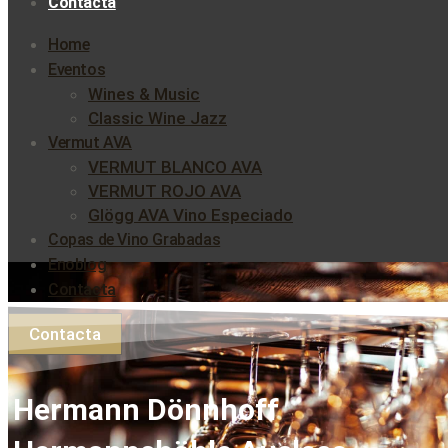
Contacta
Home
Eventos
Wines & Music
Classic Wine Jazz
Vermut AVA
VERMUT BLANCO AVA
VERMUT ROJO AVA
Glögg AVA Vino Especiado
Copas de Vino Grabadas
Enoblog
Contacta
Contacta
Hermann Dönnhoff