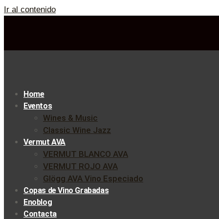
Ir al contenido
Home
Eventos
Wines & Music
Classic Wine Jazz
Vermut AVA
VERMUT BLANCO AVA
VERMUT ROJO AVA
Glögg AVA Vino Especiado
Copas de Vino Grabadas
Enoblog
Contacta