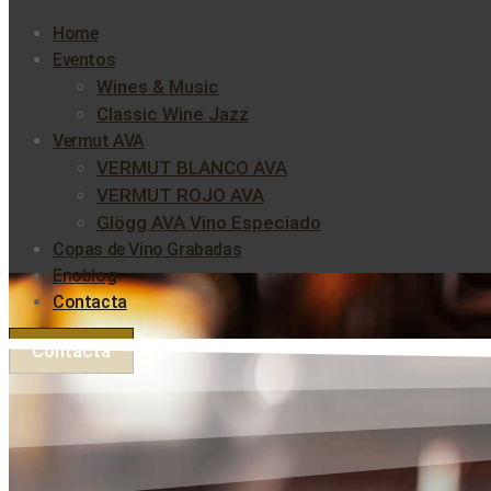
Home
Eventos
Wines & Music
Classic Wine Jazz
Vermut AVA
VERMUT BLANCO AVA
VERMUT ROJO AVA
Glögg AVA Vino Especiado
Copas de Vino Grabadas
Enoblog
Contacta
Contacta