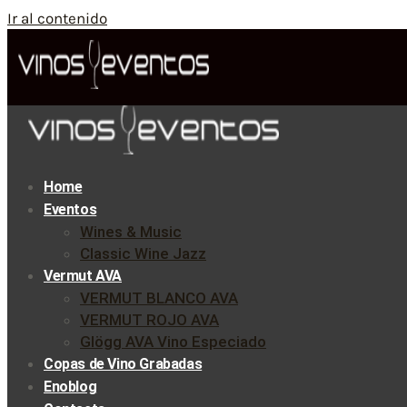
Ir al contenido
Home
Eventos
Wines & Music
Classic Wine Jazz
Vermut AVA
VERMUT BLANCO AVA
VERMUT ROJO AVA
Glögg AVA Vino Especiado
Copas de Vino Grabadas
Enoblog