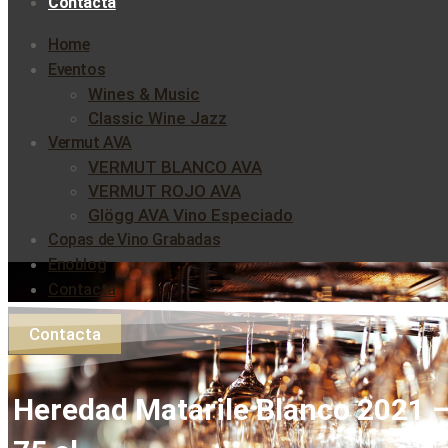
Contacta
Home
Eventos
Wines & Music
Classic Wine Jazz
Vermut AVA
VERMUT BLANCO AVA
VERMUT ROJO AVA
Glögg AVA Vino Especiado
Copas de Vino Grabadas
Enoblog
Contacta
Contacta
Heredad Matarile Blanco 2021 