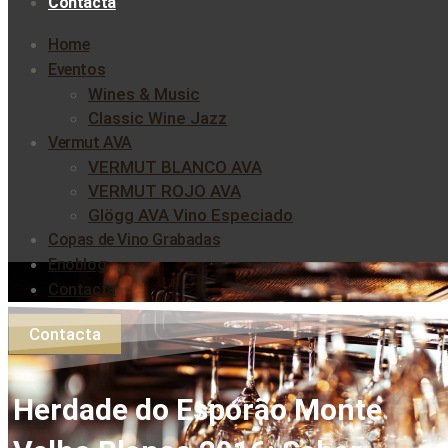
Contacta
Home
Eventos
Wines & Music
Classic Wine Jazz
Vermut AVA
VERMUT BLANCO AVA
VERMUT ROJO AVA
Glögg AVA Vino Especiado
Copas de Vino Grabadas
Enoblog
Contacta
Contacta
Herdade do Esporão Monte