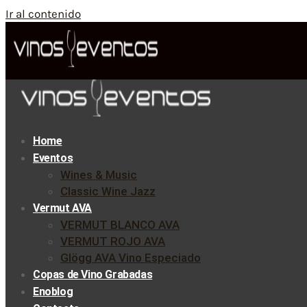
Ir al contenido
Home
Eventos
Wines & Music
Classic Wine Jazz
Vermut AVA
VERMUT BLANCO AVA
VERMUT ROJO AVA
Glögg AVA Vino Especiado
Copas de Vino Grabadas
Enoblog