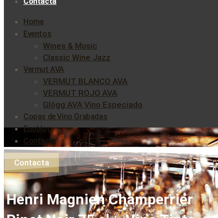
Contacta
Home
Eventos
Wines & Music
Classic Wine Jazz
Vermut AVA
VERMUT BLANCO AVA
VERMUT ROJO AVA
Glögg AVA Vino Especiado
Copas de Vino Grabadas
Enoblog
Contacta
Contacta
Henri Magnien Champerrier