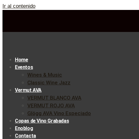
Ir al contenido
Home
Eventos
Wines & Music
Classic Wine Jazz
Vermut AVA
VERMUT BLANCO AVA
VERMUT ROJO AVA
Glögg AVA Vino Especiado
Copas de Vino Grabadas
Enoblog
Contacta