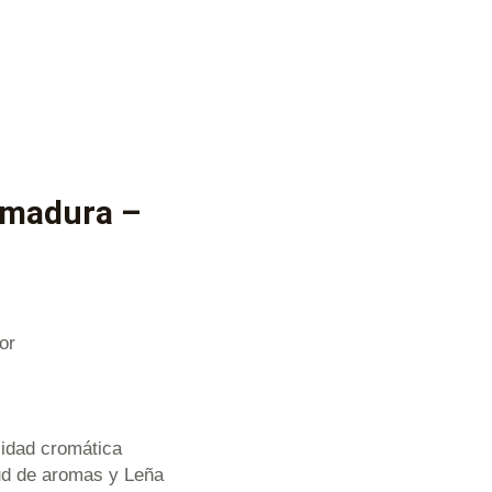
remadura –
or
sidad cromática
tud de aromas y Leña