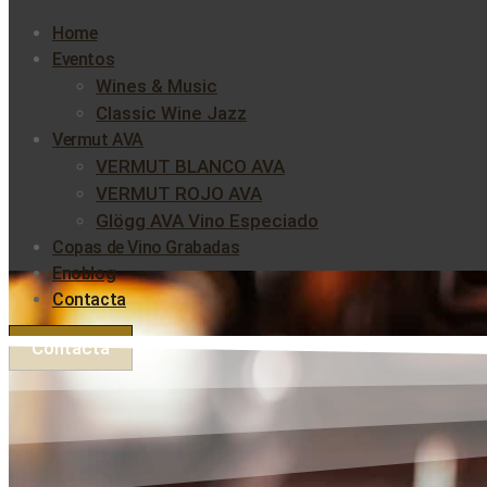
Home
Eventos
Wines & Music
Classic Wine Jazz
Vermut AVA
VERMUT BLANCO AVA
VERMUT ROJO AVA
Glögg AVA Vino Especiado
Copas de Vino Grabadas
Enoblog
Contacta
Contacta