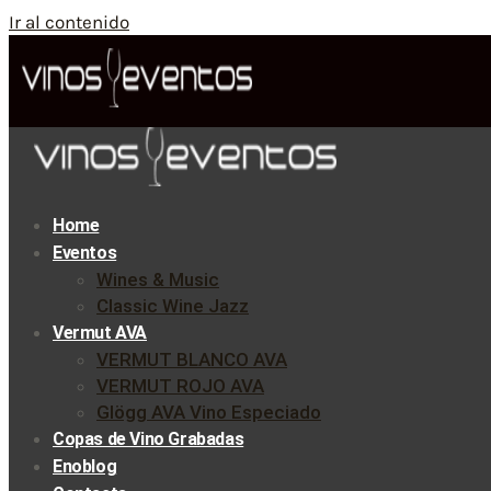
Ir al contenido
Home
Eventos
Wines & Music
Classic Wine Jazz
Vermut AVA
VERMUT BLANCO AVA
VERMUT ROJO AVA
Glögg AVA Vino Especiado
Copas de Vino Grabadas
Enoblog