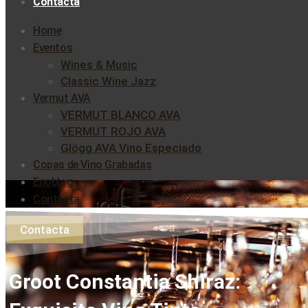
Contacta
Home
Eventos
Wines & Music
Classic Wine Jazz
Vermut AVA
VERMUT BLANCO AVA
VERMUT ROJO AVA
Glögg AVA Vino Especiado
Copas de Vino Grabadas
Enoblog
Contacta
Contacta
Groot Constantia Shiraz: