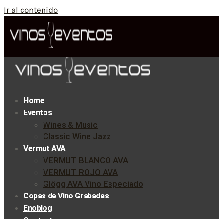
Ir al contenido
Home
Eventos
Wines & Music
Classic Wine Jazz
Vermut AVA
VERMUT BLANCO AVA
VERMUT ROJO AVA
Glögg AVA Vino Especiado
Copas de Vino Grabadas
Enoblog