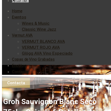
Contacta
Home
Eventos
Wines & Music
Classic Wine Jazz
Vermut AVA
VERMUT BLANCO AVA
VERMUT ROJO AVA
Glögg AVA Vino Especiado
Copas de Vino Grabadas
Enoblog
Contacta
Contacta
Groh Sauvignon Blanc Seco