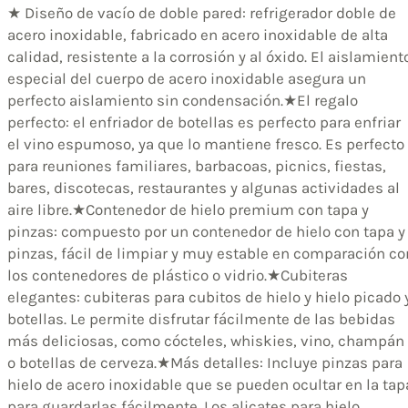
★ Diseño de vacío de doble pared: refrigerador doble de
acero inoxidable, fabricado en acero inoxidable de alta
calidad, resistente a la corrosión y al óxido. El aislamient
especial del cuerpo de acero inoxidable asegura un
perfecto aislamiento sin condensación.
★El regalo
perfecto: el enfriador de botellas es perfecto para enfriar
el vino espumoso, ya que lo mantiene fresco. Es perfecto
para reuniones familiares, barbacoas, picnics, fiestas,
bares, discotecas, restaurantes y algunas actividades al
aire libre.
★Contenedor de hielo premium con tapa y
pinzas: compuesto por un contenedor de hielo con tapa y
pinzas, fácil de limpiar y muy estable en comparación co
los contenedores de plástico o vidrio.
★Cubiteras
elegantes: cubiteras para cubitos de hielo y hielo picado 
botellas. Le permite disfrutar fácilmente de las bebidas
más deliciosas, como cócteles, whiskies, vino, champán
o botellas de cerveza.
★Más detalles: Incluye pinzas para
hielo de acero inoxidable que se pueden ocultar en la tap
para guardarlas fácilmente. Los alicates para hielo