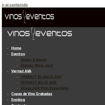
Ir al contenido
Home
Eventos
Wines & Music
Classic Wine Jazz
Vermut AVA
VERMUT BLANCO AVA
VERMUT ROJO AVA
Glögg AVA Vino Especiado
Copas de Vino Grabadas
Enoblog