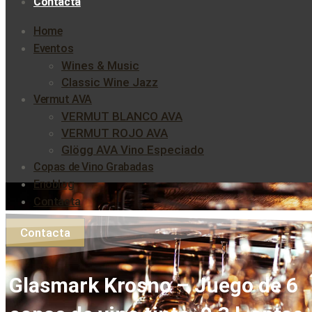
Contacta
Home
Eventos
Wines & Music
Classic Wine Jazz
Vermut AVA
VERMUT BLANCO AVA
VERMUT ROJO AVA
Glögg AVA Vino Especiado
Copas de Vino Grabadas
Enoblog
Contacta
Contacta
Glasmark Krosno – Juego de 6