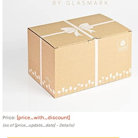
Price:
[price_with_discount]
(as of [price_update_date] –
Details
)