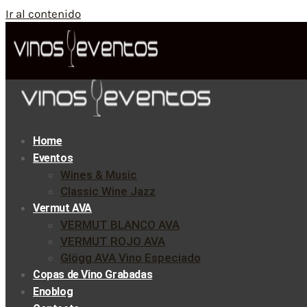
Ir al contenido
Home
Eventos
Wines & Music
Classic Wine Jazz
Vermut AVA
VERMUT BLANCO AVA
VERMUT ROJO AVA
Glögg AVA Vino Especiado
Copas de Vino Grabadas
Enoblog