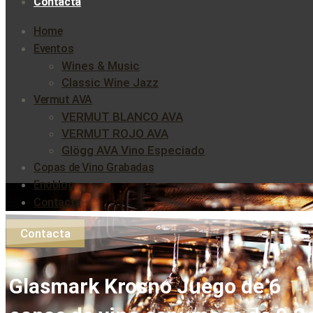
Contacta
Home
Eventos
Wines & Music
Classic Wine Jazz
Vermut AVA
VERMUT BLANCO AVA
VERMUT ROJO AVA
Glögg AVA Vino Especiado
Copas de Vino Grabadas
Enoblog
Contacta
Contacta
Glasmark Krosno Juego de 6