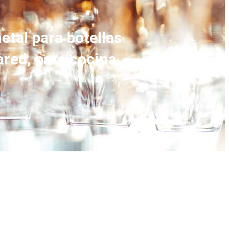
etal para botellas
ared, para cocina,