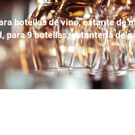
ara botellas de vino, estante de m
, para 9 botellas, estantería de p