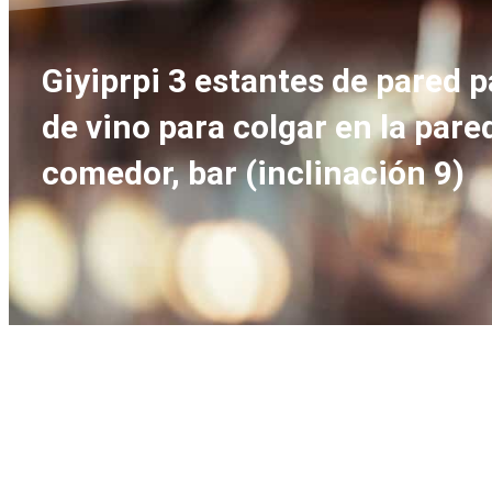
Giyiprpi 3 estantes de pared p
de vino para colgar en la pared
comedor, bar (inclinación 9)