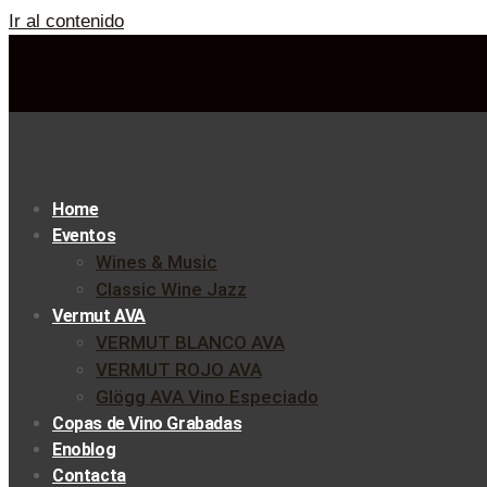
Ir al contenido
Home
Eventos
Wines & Music
Classic Wine Jazz
Vermut AVA
VERMUT BLANCO AVA
VERMUT ROJO AVA
Glögg AVA Vino Especiado
Copas de Vino Grabadas
Enoblog
Contacta