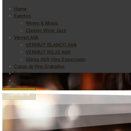
Home
Eventos
Wines & Music
Classic Wine Jazz
Vermut AVA
VERMUT BLANCO AVA
VERMUT ROJO AVA
Glögg AVA Vino Especiado
Copas de Vino Grabadas
Enoblog
Contacta
Contacta