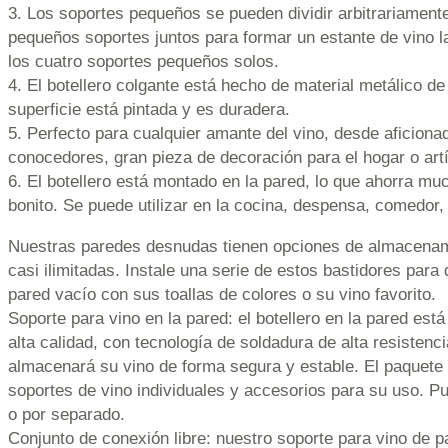
3. Los soportes pequeños se pueden dividir arbitrariament
pequeños soportes juntos para formar un estante de vino l
los cuatro soportes pequeños solos.
4. El botellero colgante está hecho de material metálico de 
superficie está pintada y es duradera.
5. Perfecto para cualquier amante del vino, desde aficiona
conocedores, gran pieza de decoración para el hogar o artí
6. El botellero está montado en la pared, lo que ahorra mu
bonito. Se puede utilizar en la cocina, despensa, comedor,
Nuestras paredes desnudas tienen opciones de almacenam
casi ilimitadas. Instale una serie de estos bastidores para
pared vacío con sus toallas de colores o su vino favorito.
Soporte para vino en la pared: el botellero en la pared est
alta calidad, con tecnología de soldadura de alta resistenc
almacenará su vino de forma segura y estable. El paquete 
soportes de vino individuales y accesorios para su uso. P
o por separado.
Conjunto de conexión libre: nuestro soporte para vino de p