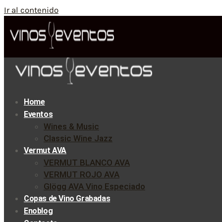
Ir al contenido
Home
Eventos
Wines & Music
Classic Wine Jazz
Vermut AVA
VERMUT BLANCO AVA
VERMUT ROJO AVA
Glögg AVA Vino Especiado
Copas de Vino Grabadas
Enoblog