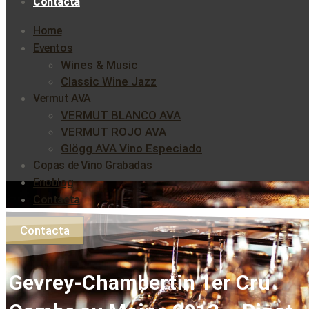
Contacta
Home
Eventos
Wines & Music
Classic Wine Jazz
Vermut AVA
VERMUT BLANCO AVA
VERMUT ROJO AVA
Glögg AVA Vino Especiado
Copas de Vino Grabadas
Enoblog
Contacta
Contacta
Gevrey-Chambertin 1er Cru