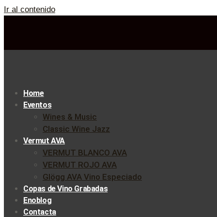
Ir al contenido
Home
Eventos
Wines & Music
Classic Wine Jazz
Vermut AVA
VERMUT BLANCO AVA
VERMUT ROJO AVA
Glögg AVA Vino Especiado
Copas de Vino Grabadas
Enoblog
Contacta