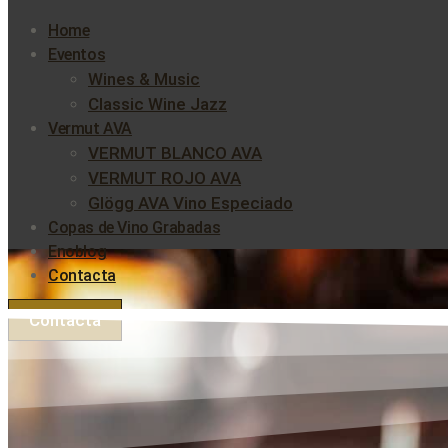
Home
Eventos
Wines & Music
Classic Wine Jazz
Vermut AVA
VERMUT BLANCO AVA
VERMUT ROJO AVA
Glögg AVA Vino Especiado
Copas de Vino Grabadas
Enoblog
Contacta
Contacta