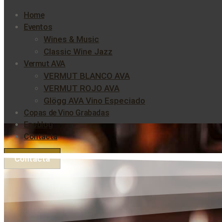
Home
Eventos
Wines & Music
Classic Wine Jazz
Vermut AVA
VERMUT BLANCO AVA
VERMUT ROJO AVA
Glögg AVA Vino Especiado
Copas de Vino Grabadas
Enoblog
Contacta
Contacta