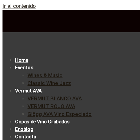
Ir al contenido
Home
Eventos
Wines & Music
Classic Wine Jazz
Vermut AVA
VERMUT BLANCO AVA
VERMUT ROJO AVA
Glögg AVA Vino Especiado
Copas de Vino Grabadas
Enoblog
Contacta