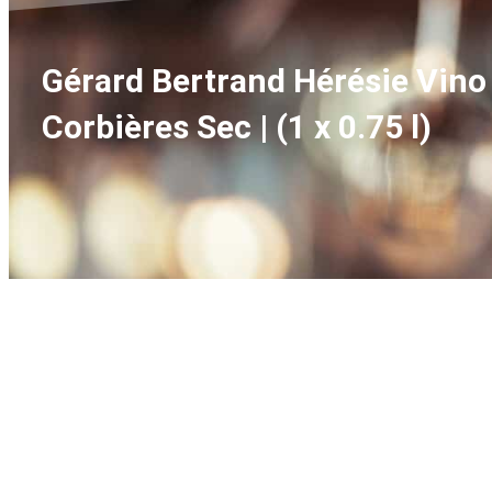
Gérard Bertrand Hérésie Vin
Corbières Sec | (1 x 0.75 l)