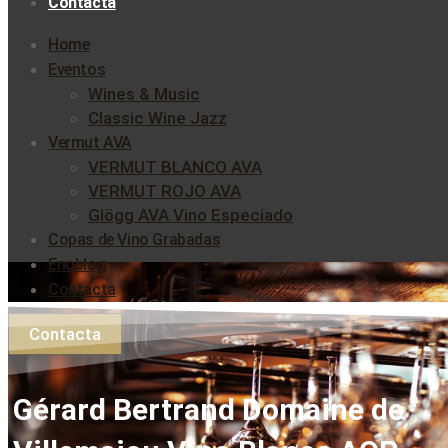
Contacta
Home
Eventos
Wines & Music
Classic Wine Jazz
Vermut AVA
VERMUT BLANCO AVA
VERMUT ROJO AVA
Glögg AVA Vino Especiado
Copas de Vino Grabadas
Enoblog
Contacta
Contacta
Gérard Bertrand Domaine de