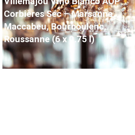
Villemajou Vino Blanco AOP
Corbières Sec – Marsanne,
Maccabeu, Bourboulenc,
Roussanne (6 x 0.75 l)