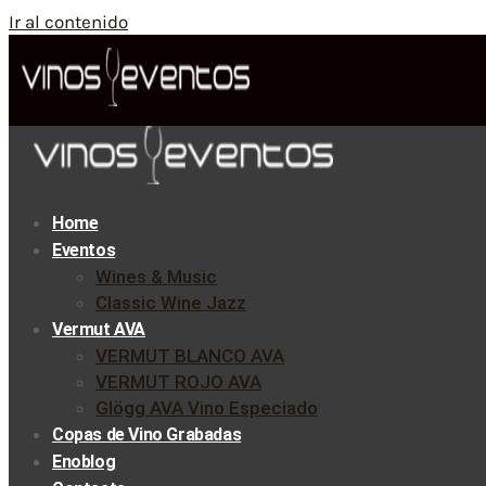
Ir al contenido
Home
Eventos
Wines & Music
Classic Wine Jazz
Vermut AVA
VERMUT BLANCO AVA
VERMUT ROJO AVA
Glögg AVA Vino Especiado
Copas de Vino Grabadas
Enoblog