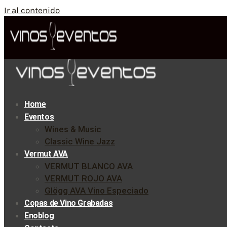
Ir al contenido
Home
Eventos
Wines & Music
Classic Wine Jazz
Vermut AVA
VERMUT BLANCO AVA
VERMUT ROJO AVA
Glögg AVA Vino Especiado
Copas de Vino Grabadas
Enoblog