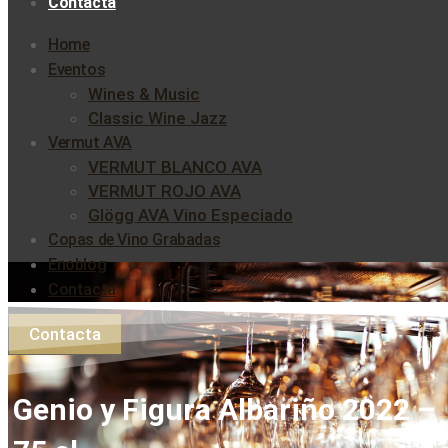
Contacta
Home
Eventos
Wines & Music
Classic Wine Jazz
Vermut AVA
VERMUT BLANCO AVA
VERMUT ROJO AVA
Glögg AVA Vino Especiado
Copas de Vino Grabadas
Enoblog
Contacta
Contacta
Genio y Figura Albariño 2022 –