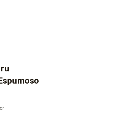
Cru
 Espumoso
or