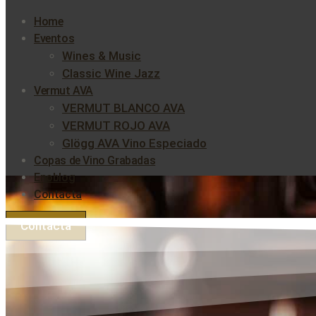
Home
Eventos
Wines & Music
Classic Wine Jazz
Vermut AVA
VERMUT BLANCO AVA
VERMUT ROJO AVA
Glögg AVA Vino Especiado
Copas de Vino Grabadas
Enoblog
Contacta
Contacta