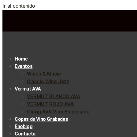
Ir al contenido
Home
Eventos
Wines & Music
Classic Wine Jazz
Vermut AVA
VERMUT BLANCO AVA
VERMUT ROJO AVA
Glögg AVA Vino Especiado
Copas de Vino Grabadas
Enoblog
Contacta