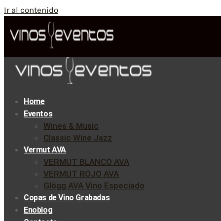
Ir al contenido
Home
Eventos
Wines & Music
Classic Wine Jazz
Vermut AVA
VERMUT BLANCO AVA
VERMUT ROJO AVA
Glögg AVA Vino Especiado
Copas de Vino Grabadas
Enoblog