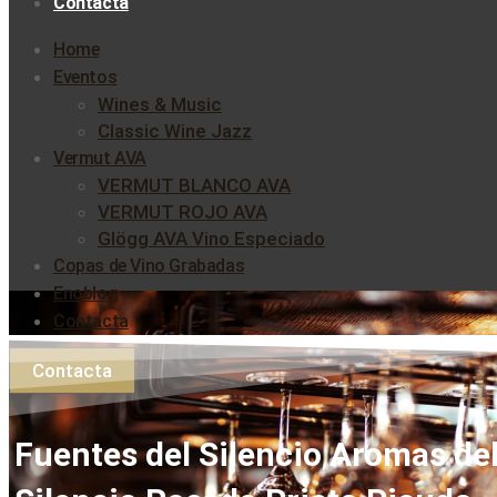
Contacta
Home
Eventos
Wines & Music
Classic Wine Jazz
Vermut AVA
VERMUT BLANCO AVA
VERMUT ROJO AVA
Glögg AVA Vino Especiado
Copas de Vino Grabadas
Enoblog
Contacta
Contacta
Fuentes del Silencio Aromas de