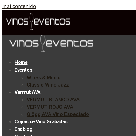
Ir al contenido
Home
Eventos
Wines & Music
Classic Wine Jazz
Vermut AVA
VERMUT BLANCO AVA
VERMUT ROJO AVA
Glögg AVA Vino Especiado
Copas de Vino Grabadas
Enoblog