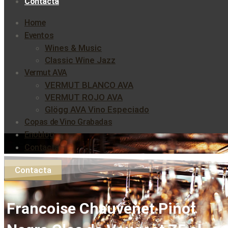
Contacta
Home
Eventos
Wines & Music
Classic Wine Jazz
Vermut AVA
VERMUT BLANCO AVA
VERMUT ROJO AVA
Glögg AVA Vino Especiado
Copas de Vino Grabadas
Enoblog
Contacta
Contacta
Francoise Chauvenet Pinot