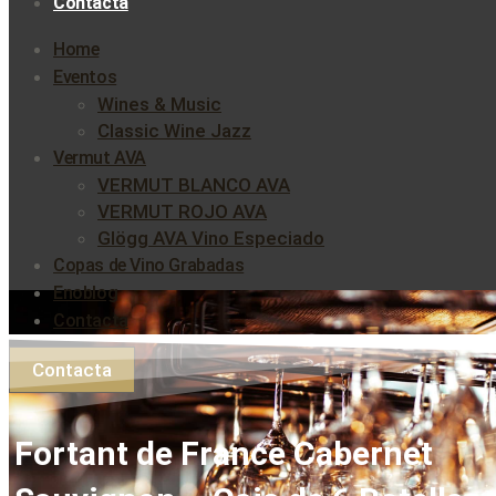
Contacta
Home
Eventos
Wines & Music
Classic Wine Jazz
Vermut AVA
VERMUT BLANCO AVA
VERMUT ROJO AVA
Glögg AVA Vino Especiado
Copas de Vino Grabadas
Enoblog
Contacta
Contacta
Fortant de France Cabernet