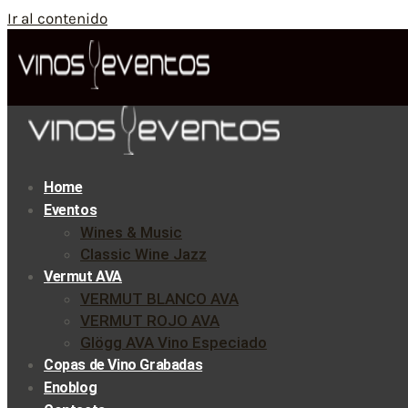
Ir al contenido
Home
Eventos
Wines & Music
Classic Wine Jazz
Vermut AVA
VERMUT BLANCO AVA
VERMUT ROJO AVA
Glögg AVA Vino Especiado
Copas de Vino Grabadas
Enoblog