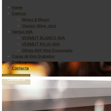
Home
Eventos
Wines & Music
Classic Wine Jazz
Vermut AVA
VERMUT BLANCO AVA
VERMUT ROJO AVA
Glögg AVA Vino Especiado
Copas de Vino Grabadas
Enoblog
Contacta
Contacta