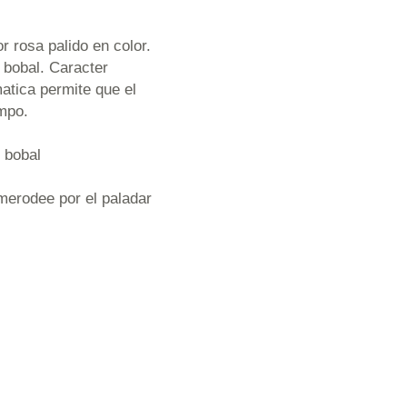
 rosa palido en color.
 bobal. Caracter
atica permite que el
empo.
d bobal
 merodee por el paladar