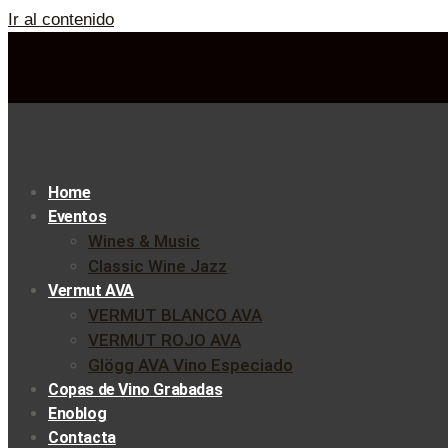
Ir al contenido
Home
Eventos
Wines & Music
Classic Wine Jazz
Vermut AVA
VERMUT BLANCO AVA
VERMUT ROJO AVA
Glögg AVA Vino Especiado
Copas de Vino Grabadas
Enoblog
Contacta