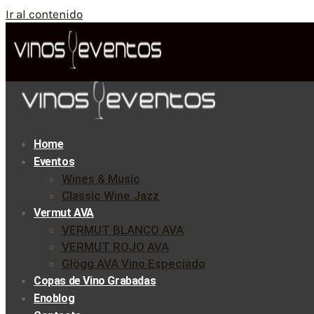
Ir al contenido
Home
Eventos
Wines & Music
Classic Wine Jazz
Vermut AVA
VERMUT BLANCO AVA
VERMUT ROJO AVA
Glögg AVA Vino Especiado
Copas de Vino Grabadas
Enoblog