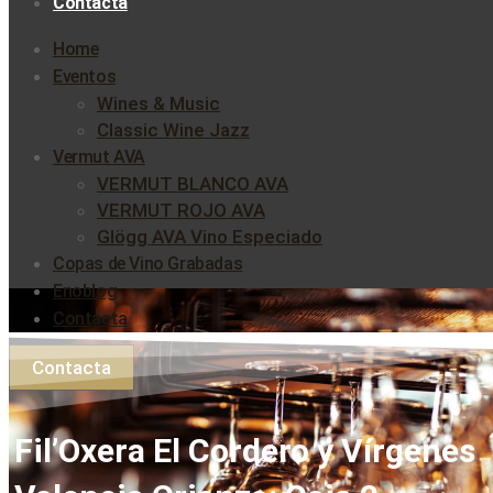
Contacta
Home
Eventos
Wines & Music
Classic Wine Jazz
Vermut AVA
VERMUT BLANCO AVA
VERMUT ROJO AVA
Glögg AVA Vino Especiado
Copas de Vino Grabadas
Enoblog
Contacta
Contacta
Fil’Oxera El Cordero y Vírgenes