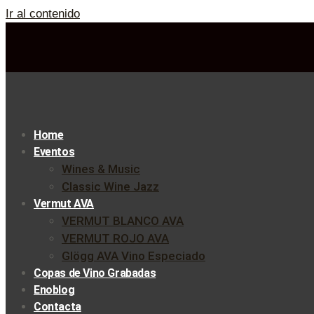
Ir al contenido
Home
Eventos
Wines & Music
Classic Wine Jazz
Vermut AVA
VERMUT BLANCO AVA
VERMUT ROJO AVA
Glögg AVA Vino Especiado
Copas de Vino Grabadas
Enoblog
Contacta