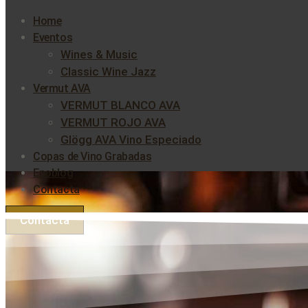
Home
Eventos
Wines & Music
Classic Wine Jazz
Vermut AVA
VERMUT BLANCO AVA
VERMUT ROJO AVA
Glögg AVA Vino Especiado
Copas de Vino Grabadas
Enoblog
Contacta
Contacta