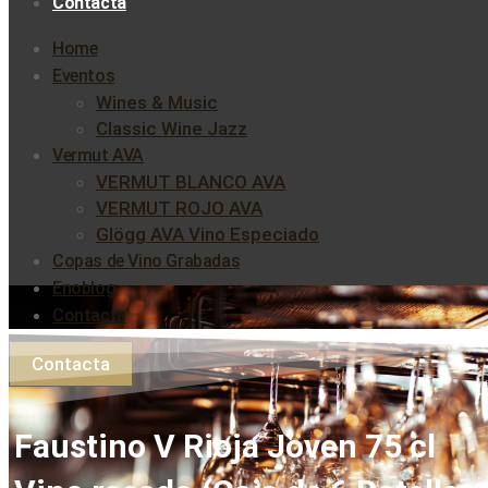
Contacta
Home
Eventos
Wines & Music
Classic Wine Jazz
Vermut AVA
VERMUT BLANCO AVA
VERMUT ROJO AVA
Glögg AVA Vino Especiado
Copas de Vino Grabadas
Enoblog
Contacta
Contacta
Faustino V Rioja Joven 75 cl