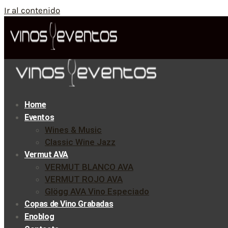
Ir al contenido
Home
Eventos
Wines & Music
Classic Wine Jazz
Vermut AVA
VERMUT BLANCO AVA
VERMUT ROJO AVA
Glögg AVA Vino Especiado
Copas de Vino Grabadas
Enoblog