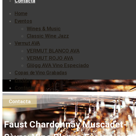
Contacta
Home
Eventos
Wines & Music
Classic Wine Jazz
Vermut AVA
VERMUT BLANCO AVA
VERMUT ROJO AVA
Glögg AVA Vino Especiado
Copas de Vino Grabadas
Enoblog
Contacta
Contacta
Faust Chardonnay Muscadet-