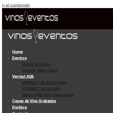
Ir al contenido
Home
Eventos
Wines & Music
Classic Wine Jazz
Vermut AVA
VERMUT BLANCO AVA
VERMUT ROJO AVA
Glögg AVA Vino Especiado
Copas de Vino Grabadas
Enoblog