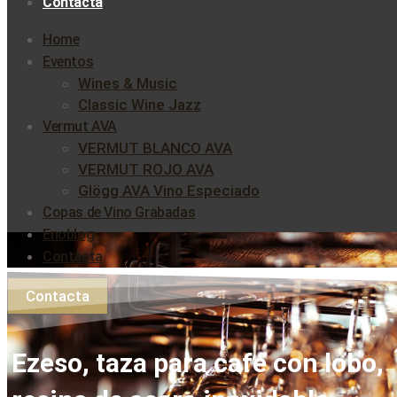
Contacta
Home
Eventos
Wines & Music
Classic Wine Jazz
Vermut AVA
VERMUT BLANCO AVA
VERMUT ROJO AVA
Glögg AVA Vino Especiado
Copas de Vino Grabadas
Enoblog
Contacta
Contacta
Ezeso, taza para café con lobo,