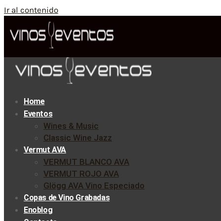
Ir al contenido
Home
Eventos
Wines & Music
Classic Wine Jazz
Vermut AVA
VERMUT BLANCO AVA
VERMUT ROJO AVA
Glögg AVA Vino Especiado
Copas de Vino Grabadas
Enoblog