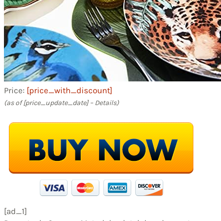
Price:
[price_with_discount]
(as of [price_update_date] –
Details
)
[ad_1]