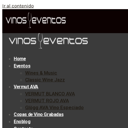
Ir al contenido
Home
Eventos
Wines & Music
Classic Wine Jazz
Vermut AVA
VERMUT BLANCO AVA
VERMUT ROJO AVA
Glögg AVA Vino Especiado
Copas de Vino Grabadas
Enoblog