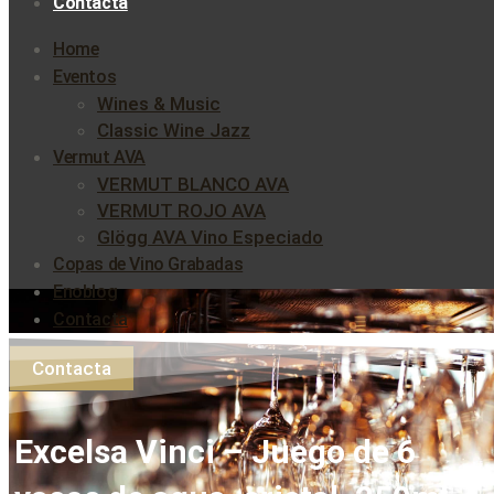
Contacta
Home
Eventos
Wines & Music
Classic Wine Jazz
Vermut AVA
VERMUT BLANCO AVA
VERMUT ROJO AVA
Glögg AVA Vino Especiado
Copas de Vino Grabadas
Enoblog
Contacta
Contacta
Excelsa Vinci – Juego de 6