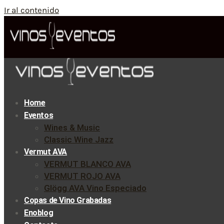
Ir al contenido
Home
Eventos
Wines & Music
Classic Wine Jazz
Vermut AVA
VERMUT BLANCO AVA
VERMUT ROJO AVA
Glögg AVA Vino Especiado
Copas de Vino Grabadas
Enoblog