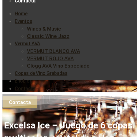
Contacta
Home
Eventos
Wines & Music
Classic Wine Jazz
Vermut AVA
VERMUT BLANCO AVA
VERMUT ROJO AVA
Glögg AVA Vino Especiado
Copas de Vino Grabadas
Enoblog
Contacta
Contacta
Excelsa Ice – Juego de 6 copas