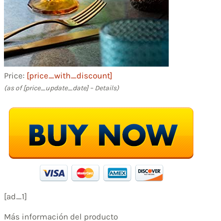
Price:
[price_with_discount]
(as of [price_update_date] –
Details
)
[ad_1]
Más información del producto