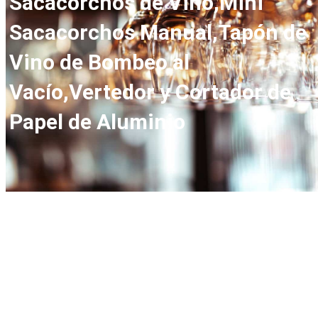
Sacacorchos de Vino,Mini
Sacacorchos Manual,Tapón de
Vino de Bombeo al
Vacío,Vertedor y Cortador de
Papel de Aluminio