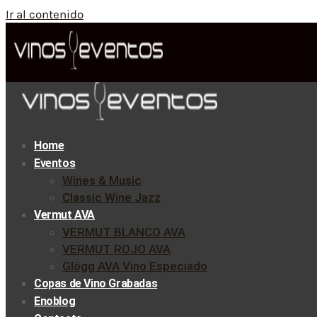
Ir al contenido
Home
Eventos
Wines & Music
Classic Wine Jazz
Vermut AVA
VERMUT BLANCO AVA
VERMUT ROJO AVA
Glögg AVA Vino Especiado
Copas de Vino Grabadas
Enoblog