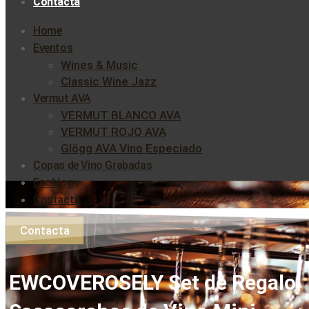
Contacta
Home
Eventos
Wines & Music
Classic Wine Jazz
Vermut AVA
VERMUT BLANCO AVA
VERMUT ROJO AVA
Glögg AVA Vino Especiado
Copas de Vino Grabadas
Enoblog
Contacta
Contacta
EWCOVEROSELY Set de Regalo