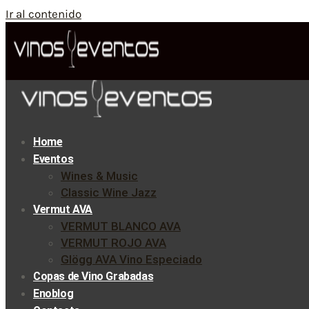
Ir al contenido
Home
Eventos
Wines & Music
Classic Wine Jazz
Vermut AVA
VERMUT BLANCO AVA
VERMUT ROJO AVA
Glögg AVA Vino Especiado
Copas de Vino Grabadas
Enoblog