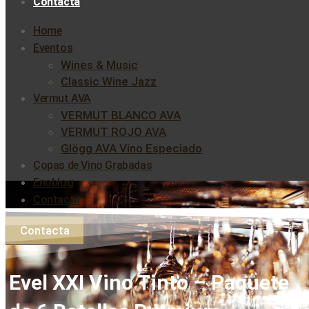
Contacta
Home
Eventos
Wines & Music
Classic Wine Jazz
Vermut AVA
VERMUT BLANCO AVA
VERMUT ROJO AVA
Glögg AVA Vino Especiado
Copas de Vino Grabadas
Enoblog
Contacta
Contacta
Evel XXI Vino Tinto – Paquete