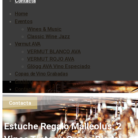
Contacta
Home
Eventos
Wines & Music
Classic Wine Jazz
Vermut AVA
VERMUT BLANCO AVA
VERMUT ROJO AVA
Glögg AVA Vino Especiado
Copas de Vino Grabadas
Enoblog
Contacta
Contacta
Estuche Regalo Malleolus: 2