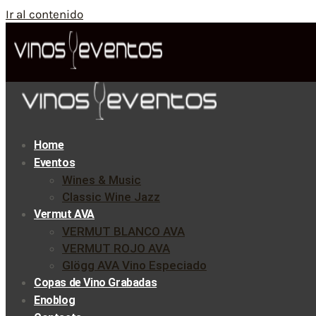
Ir al contenido
Home
Eventos
Wines & Music
Classic Wine Jazz
Vermut AVA
VERMUT BLANCO AVA
VERMUT ROJO AVA
Glögg AVA Vino Especiado
Copas de Vino Grabadas
Enoblog