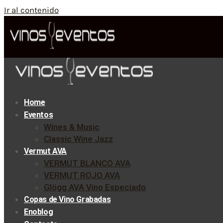
Ir al contenido
Home
Eventos
Wines & Music
Classic Wine Jazz
Vermut AVA
VERMUT BLANCO AVA
VERMUT ROJO AVA
Glögg AVA Vino Especiado
Copas de Vino Grabadas
Enoblog