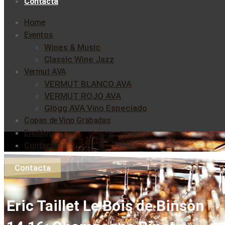
Contacta
Home
Eventos
Wines & Music
Classic Wine Jazz
Vermut AVA
VERMUT BLANCO AVA
VERMUT ROJO AVA
Glögg AVA Vino Especiado
Copas de Vino Grabadas
Enoblog
Contacta
Contacta
Eric Taillet Le Bois de Binson