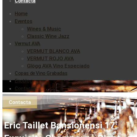
Contacta
Home
Eventos
Wines & Music
Classic Wine Jazz
Vermut AVA
VERMUT BLANCO AVA
VERMUT ROJO AVA
Glögg AVA Vino Especiado
Copas de Vino Grabadas
Enoblog
Contacta
Contacta
Eric Taillet Bansionensi 17: