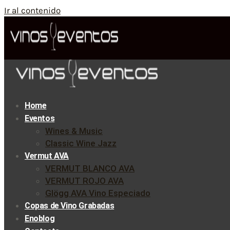
Ir al contenido
Home
Eventos
Wines & Music
Classic Wine Jazz
Vermut AVA
VERMUT BLANCO AVA
VERMUT ROJO AVA
Glögg AVA Vino Especiado
Copas de Vino Grabadas
Enoblog