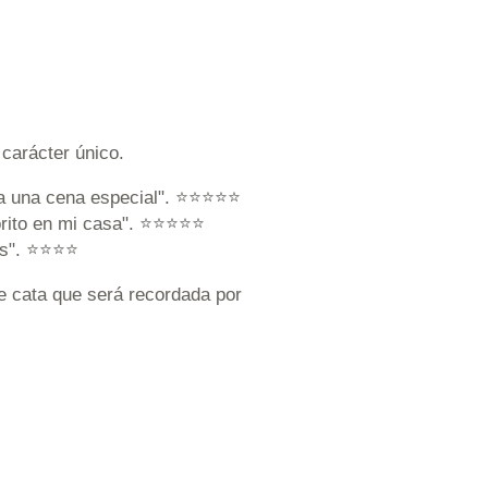
 carácter único.
ara una cena especial". ⭐⭐⭐⭐⭐
vorito en mi casa". ⭐⭐⭐⭐⭐
gos". ⭐⭐⭐⭐
e cata que será recordada por