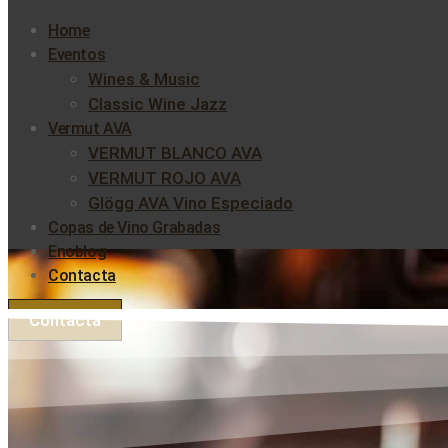
Home
Eventos
Wines & Music
Classic Wine Jazz
Vermut AVA
VERMUT BLANCO AVA
VERMUT ROJO AVA
Glögg AVA Vino Especiado
Copas de Vino Grabadas
Enoblog
Contacta
Contacta