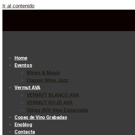
Ir al contenido
Home
Eventos
Wines & Music
Classic Wine Jazz
Vermut AVA
VERMUT BLANCO AVA
VERMUT ROJO AVA
Glögg AVA Vino Especiado
Copas de Vino Grabadas
Enoblog
Contacta