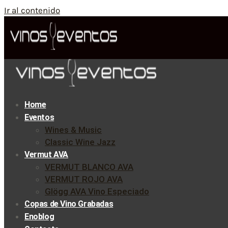
Ir al contenido
Home
Eventos
Wines & Music
Classic Wine Jazz
Vermut AVA
VERMUT BLANCO AVA
VERMUT ROJO AVA
Glögg AVA Vino Especiado
Copas de Vino Grabadas
Enoblog