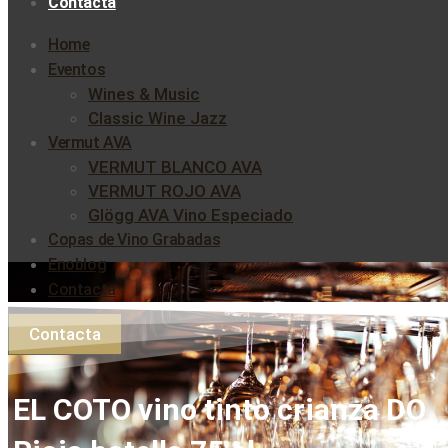
Contacta
Home
Eventos
Wines & Music
Classic Wine Jazz
Vermut AVA
VERMUT BLANCO AVA
VERMUT ROJO AVA
Glögg AVA Vino Especiado
Copas de Vino Grabadas
Enoblog
Contacta
Contacta
EL COTO vino tinto crianza DO