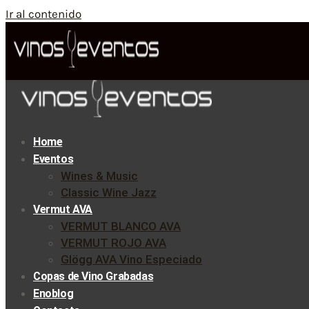
Ir al contenido
Home
Eventos
Wines & Music
Classic Wine Jazz
Vermut AVA
VERMUT BLANCO AVA
VERMUT ROJO AVA
Glögg AVA Vino Especiado
Copas de Vino Grabadas
Enoblog