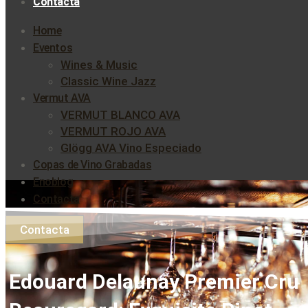
Contacta
Home
Eventos
Wines & Music
Classic Wine Jazz
Vermut AVA
VERMUT BLANCO AVA
VERMUT ROJO AVA
Glögg AVA Vino Especiado
Copas de Vino Grabadas
Enoblog
Contacta
Contacta
Edouard Delaunay Premier Cru