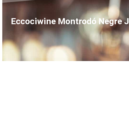
Eccociwine Montrodó Negre Jov