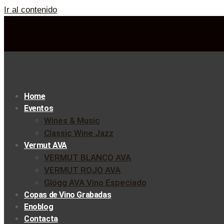
Ir al contenido
Home
Eventos
Wines & Music
Classic Wine Jazz
Vermut AVA
VERMUT BLANCO AVA
VERMUT ROJO AVA
Glögg AVA Vino Especiado
Copas de Vino Grabadas
Enoblog
Contacta