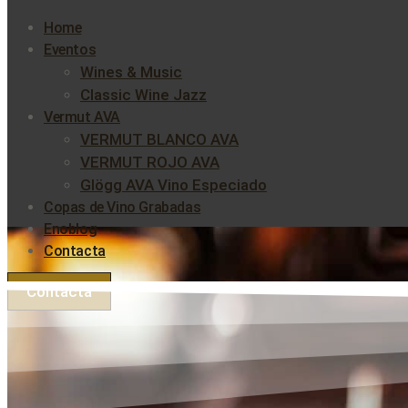
Home
Eventos
Wines & Music
Classic Wine Jazz
Vermut AVA
VERMUT BLANCO AVA
VERMUT ROJO AVA
Glögg AVA Vino Especiado
Copas de Vino Grabadas
Enoblog
Contacta
Contacta