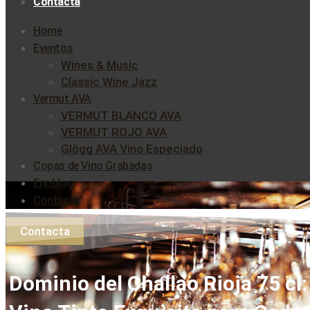
Contacta
Home
Eventos
Wines & Music
Classic Wine Jazz
Vermut AVA
VERMUT BLANCO AVA
VERMUT ROJO AVA
Glögg AVA Vino Especiado
Copas de Vino Grabadas
Enoblog
Contacta
Contacta
Dominio del Challao Rioja 75 cl: