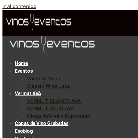
Ir al contenido
Home
Eventos
Wines & Music
Classic Wine Jazz
Vermut AVA
VERMUT BLANCO AVA
VERMUT ROJO AVA
Glögg AVA Vino Especiado
Copas de Vino Grabadas
Enoblog