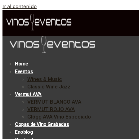
Ir al contenido
Home
Eventos
Wines & Music
Classic Wine Jazz
Vermut AVA
VERMUT BLANCO AVA
VERMUT ROJO AVA
Glögg AVA Vino Especiado
Copas de Vino Grabadas
Enoblog