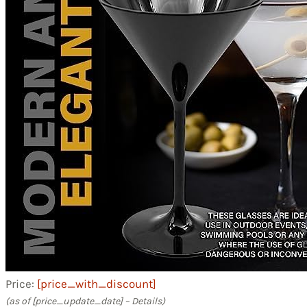
Price:
[price_with_discount]
(as of [price_update_date] –
Details
)