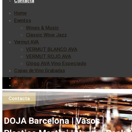
Contacta
Home
Eventos
Wines & Music
Classic Wine Jazz
Vermut AVA
VERMUT BLANCO AVA
VERMUT ROJO AVA
Glögg AVA Vino Especiado
Copas de Vino Grabadas
Enoblog
Contacta
Contacta
DOJA Barcelona | Vasos